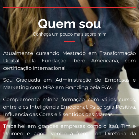
Quem sou
Conheça um pouco mais sobre mim
Atualmente cursando Mestrado em Transformação
Digital pela Fundação Ibero Americana, com
certificação internacional.
Sou Graduada em Administração de Empresas e
Marketing com MBA em Branding pela FGV.
Complemento minha formação com vários cursos,
entre eles Inteligência Emocional, Psicologia Positiva,
Influencia das Cores e 5 sentidos das Marcas.
Trabalhei em grandes empresas como o ltaú, Tim e
Unimed e agora venho à frente da Diretoria da