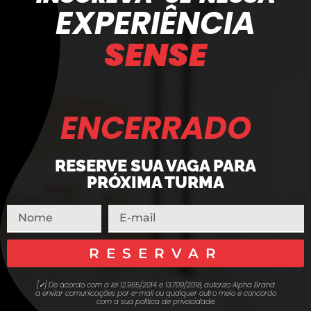
EXPERIÊNCIA
SENSE
ENCERRADO
RESERVE SUA VAGA PARA
PRÓXIMA TURMA
RESERVAR
[✓] De acordo com a lei 12.965/2014 e 13.709/2018, autorizo Alpha Brand
a enviar comunicações por e-mail ou qualquer outro meio e concordo
com a sua política de privacidade.